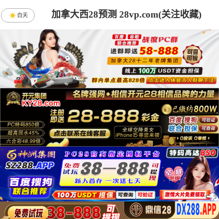
加拿大西28预测 28vp.com(关注收藏)
白天