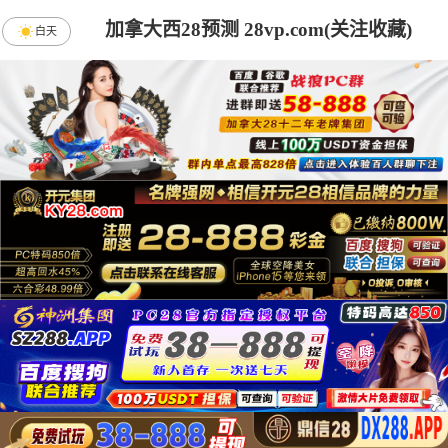
加拿大西28预测 28vp.com(关注收藏)
白天