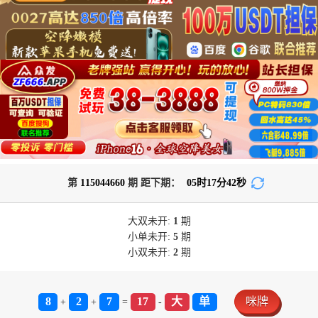
第
115044660
期 距下期：
05
时
17
分
41
秒
大双
未开:
1
期
小单
未开:
5
期
小双
未开:
2
期
8
2
7
17
大
单
咪牌
+
+
=
-