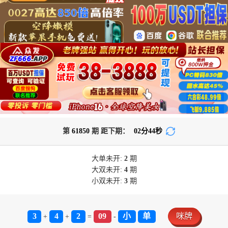
第
61850
期 距下期：
02
分
44
秒
大单
未开:
2
期
大双
未开:
4
期
小双
未开:
3
期
3
4
2
09
小
单
咪牌
+
+
=
-