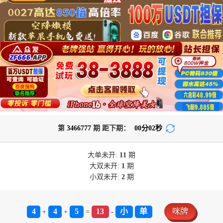
第
3466777
期 距下期：
00
分
01
秒
大单
未开:
11
期
大双
未开:
1
期
小双
未开:
2
期
4
4
5
13
小
单
咪牌
+
+
=
-